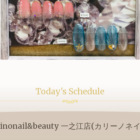
Today's Schedule
rinonail&beauty 一之江店(カリーノネ