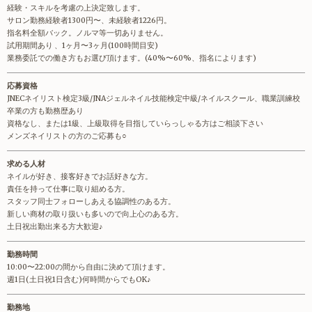
経験・スキルを考慮の上決定致します。
サロン勤務経験者1300円〜、未経験者1226円。
指名料全額バック。ノルマ等一切ありません。
試用期間あり 、1ヶ月〜3ヶ月(100時間目安)
業務委託での働き方もお選び頂けます。(40%〜60%、指名によります)
応募資格
JNECネイリスト検定3級/JNAジェルネイル技能検定中級/ネイルスクール、職業訓練校
卒業の方も勤務歴あり
資格なし、または1級、上級取得を目指していらっしゃる方はご相談下さい
メンズネイリストの方のご応募も○
求める人材
ネイルが好き、接客好きでお話好きな方。
責任を持って仕事に取り組める方。
スタッフ同士フォローしあえる協調性のある方。
新しい商材の取り扱いも多いので向上心のある方。
土日祝出勤出来る方大歓迎♪
勤務時間
10:00〜22:00の間から自由に決めて頂けます。
週1日(土日祝1日含む)何時間からでもOK♪
勤務地