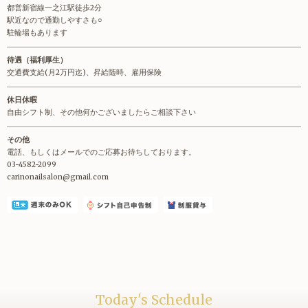
都営新宿線一之江駅徒歩2分
駅近なので通勤しやすさも○
駐輪場もあります
待遇（福利厚生）
交通費支給(月2万円迄)、昇給随時、雇用保険
休日休暇
自由シフト制、その他何かございましたらご相談下さい
その他
電話、もしくはメールでのご応募お待ちしております。
03-4582-2099
carinonailsalon@gmail.com
Today's Schedule