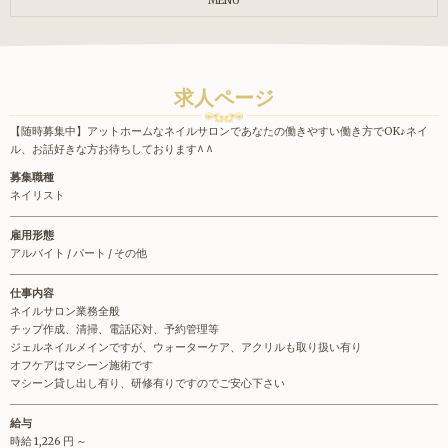
MENU
求人ページ
【随時募集中】アットホームなネイルサロンであなたの働きやすい働き方でOK♪ネイ
ル、お話好きな方お待ちしております^ ^
募集職種
ネイリスト
雇用形態
アルバイト / パート / その他
仕事内容
ネイルサロン業務全般
チップ作成、清掃、電話応対、予約管理等
ジェルネイルメインですが、ウォーターケア、アクリルも取り扱い有り
オフケアはマシーン施術です
マシーン貸し出し有り、研修有りですのでご安心下さい
給与
時給 1,226 円 ～