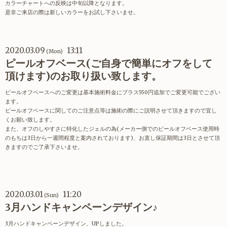
カラーチャートへの反映は中旬以降となります。
是非ご来店の際は新しいカラーをお試し下さいませ。
2020.03.09
13:11
(Mon)
ピールオフベース(ご自身で簡単にオフをして
頂けます)のお取り扱い致します。
ピールオフベースへのご変更は基本施術料金にプラス550円追加でご変更可能でござい
ます。
ピールオフベースに関してのご注意点等は施術の際にご説明させて頂きますので宜し
くお願い致します。
また、オフのしやすさに特化したジェルの為(メーカー側でのピールオフベース使用時
のもちは3日から一週間程度と案内されております)、お直し保証期間は3日とさせて頂
きますのでご了承下さいませ。
2020.03.01
11:20
(Sun)
3月ハンドキャンペーンデザイン♪
3月ハンドキャンペーンデザイン、UPしました。